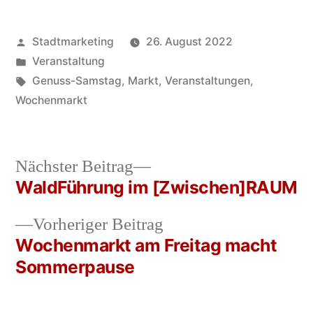
Veröffentlicht
Stadtmarketing
26. August 2022
von
Veröffentlicht
Veranstaltung
in
Schlagwörter:
Genuss-Samstag
,
Markt
,
Veranstaltungen
,
Wochenmarkt
Nächster
Nächster Beitrag
Beitrag:
WaldFührung im [Zwischen]RAUM
Beitragsnavigation
Vorheriger
Vorheriger Beitrag
Beitrag:
Wochenmarkt am Freitag macht
Sommerpause