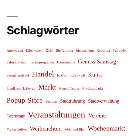
Schlagwörter
Bier
Ausstellung
Bibelwelten
Bierführung
bierstreifzug
Coaching
Fairtrade
Genuss-Samstag
Fairtrade-Stadt
Ferienprogramm
Gastronomie
Handel
Kunst
georghiernickel
haßfurt
Kirchweih
Markt
Landkreis Haßberge
Neueröffnung
Nikolausmarkt
Popup-Store
Stadtführung
Stadtverwaltung
Seminar
Veranstaltungen
Vereine
Tourismus
Wochenmarkt
Weihnachten
Verkaufsoffen
Wein und Bier