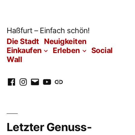
Zum
Inhalt
springen
Haßfurt – Einfach schön!
Die Stadt
Neuigkeiten
Einkaufen
Erleben
Social
Wall
Facebook
Instagram
E-
Youtube
WhatsApp
Mail
Letzter Genuss-