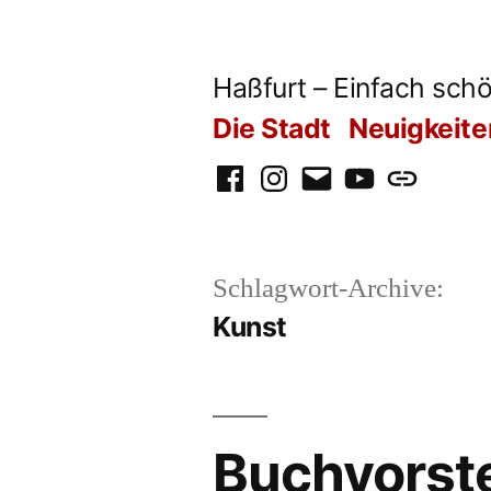
Zum
Inhalt
Haßfurt – Einfach schö
springen
Die Stadt
Neuigkeite
Facebook
Instagram
E-
Youtube
WhatsApp
Mail
Schlagwort-Archive:
Kunst
Buchvorst