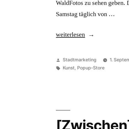
WaldFotos zu sehen geben. D
Samstag täglich von …
„WaldFührung
weiterlesen
im
[Zwischen]RAUM“
Veröffentlicht
Stadtmarketing
1. Septe
von
Schlagwörter:
Kunst
,
Popup-Store
[Zwische