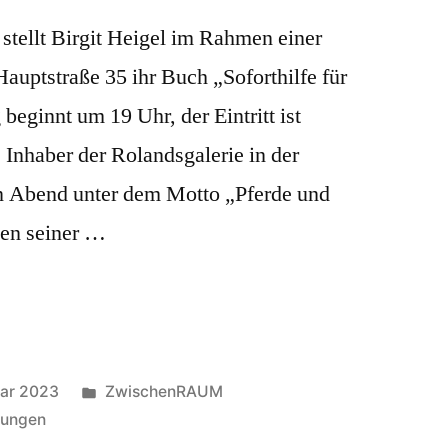
tellt Birgit Heigel im Rahmen einer
Hauptstraße 35 ihr Buch „Soforthilfe für
beginnt um 19 Uhr, der Eintritt ist
 Inhaber der Rolandsgalerie in der
en Abend unter dem Motto „Pferde und
gen seiner …
Veröffentlicht
uar 2023
ZwischenRAUM
in
tungen