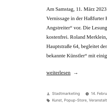
Am Samstag, 11. März 2023 s
Vernissage in der Haßfurter 
Angstreiter“ vor. Die Lesung 
kostenfrei. Roland Merklein,
Hauptstraße 64, begleitet d
bekannte Künstler“ mit eini
„Buchvorstellung
weiterlesen
im
[Zwischen]RAUM“
Veröffentlicht
Stadtmarketing
14. Febr
von
Schlagwörter:
Kunst
,
Popup-Store
,
Veranstal