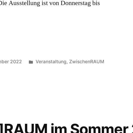
ie Ausstellung ist von Donnerstag bis
Veröffentlicht
mber 2022
Veranstaltung
,
ZwischenRAUM
in
n]RAUM im Sommer